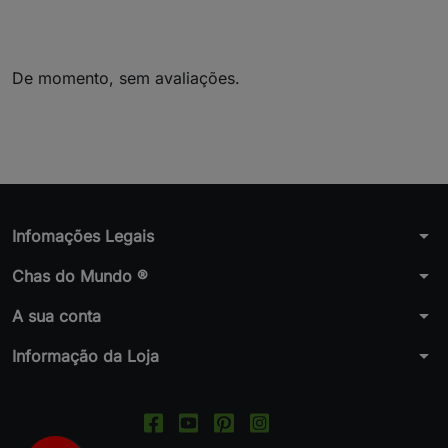
De momento, sem avaliações.
arrow_drop_down
Infomações Legais
arrow_drop_down
Chas do Mundo ®
arrow_drop_down
A sua conta
arrow_drop_down
Informação da Loja