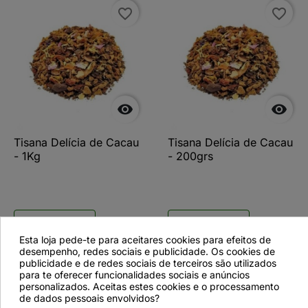
favorite_border
favorite_border


Tisana Delícia de Cacau
Tisana Delícia de Cacau
- 1Kg
- 200grs
Ver detalhes
Ver detalhes
Esta loja pede-te para aceitares cookies para efeitos de
desempenho, redes sociais e publicidade. Os cookies de
publicidade e de redes sociais de terceiros são utilizados
para te oferecer funcionalidades sociais e anúncios
favorite_border
personalizados. Aceitas estes cookies e o processamento
de dados pessoais envolvidos?