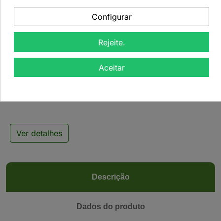
Configurar
Rejeite.

Aceitar
Tisana Delícia de Cacau
- 50grs
Ver detalhes
Descrição
Dados do produto