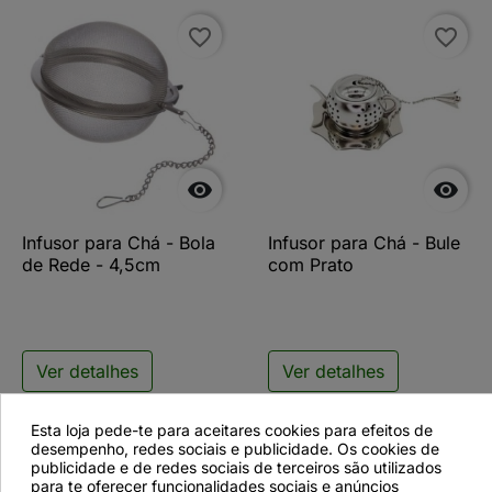
favorite_border
favorite_border


Infusor para Chá - Bola
Infusor para Chá - Bule
de Rede - 4,5cm
com Prato
Ver detalhes
Ver detalhes
Esta loja pede-te para aceitares cookies para efeitos de
desempenho, redes sociais e publicidade. Os cookies de
favorite_border
favorite_border
publicidade e de redes sociais de terceiros são utilizados
para te oferecer funcionalidades sociais e anúncios