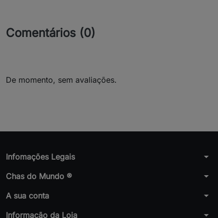
Comentários (0)
De momento, sem avaliações.
arrow_drop_down
Infomações Legais
arrow_drop_down
Chas do Mundo ®
arrow_drop_down
A sua conta
arrow_drop_down
Informação da Loja