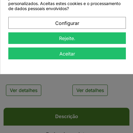
personalizados. Aceitas estes cookies e o processamento
de dados pessoais envolvidos?
Configurar


Rejeite.
Infusor para Chá - Ovo
Infusor para Chá - Pinça
Aceitar
Perfurado - 3.7cm
com Bola de Rede -
4,5cm
Ver detalhes
Ver detalhes
Descrição