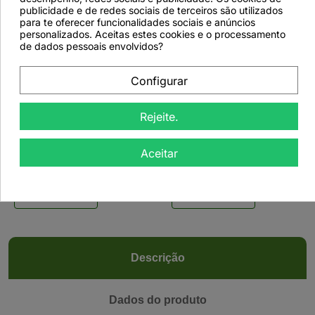
publicidade e de redes sociais de terceiros são utilizados
para te oferecer funcionalidades sociais e anúncios
personalizados. Aceitas estes cookies e o processamento
de dados pessoais envolvidos?


Configurar
Bule de Ferro Vermelho
Bule de Ferro Vermelho
Changbai Velvet -
Tenshi - 800ml
Rejeite.
700ml
Aceitar
Ver detalhes
Ver detalhes
Descrição
Dados do produto