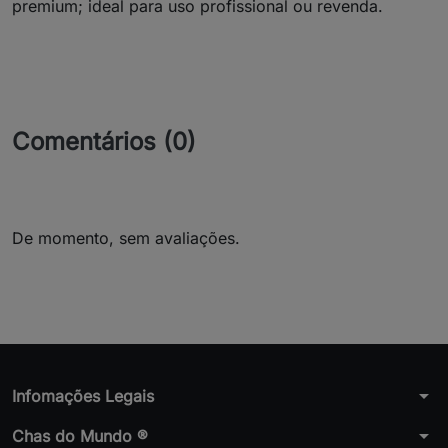
premium; ideal para uso profissional ou revenda.
Comentários (0)
De momento, sem avaliações.
arrow_drop_down
Infomações Legais
arrow_drop_down
Chas do Mundo ®