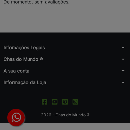
De momento, sem avaliações.
arrow_drop_down
Infomações Legais
arrow_drop_down
Chas do Mundo ®
arrow_drop_down
A sua conta
arrow_drop_down
Informação da Loja
2026 - Chas do Mundo ®