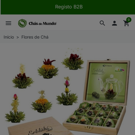
Registo B2B
0
menu
search

shopping_cart
Início
Flores de Chá