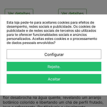
Ver detalhes
Ver detalhes
Esta loja pede-te para aceitares cookies para efeitos de
desempenho, redes sociais e publicidade. Os cookies de
publicidade e de redes sociais de terceiros são utilizados
Descrição
para te oferecer funcionalidades sociais e anúncios
personalizados. Aceitas estes cookies e o processamento
de dados pessoais envolvidos?
Dados do produto
Configurar
Caixa de Madeira Creano – 12 Flores
Rejeite.
de Chá Verde Frutado
Aceitar
Uma seleção aromática de flores de chá verde
artesanais, criada para quem procura unir estética,
sabor e uma experiência sensorial diferenciada. Cada
flor desabrocha na água quente, revelando um arranjo
botânico colorido e libertando um chá de perfil frutado,