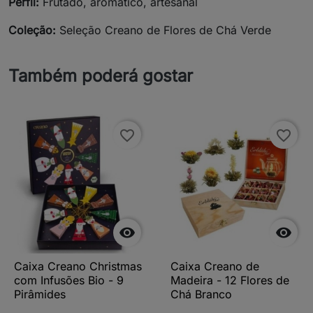
Perfil:
Frutado, aromático, artesanal
Coleção:
Seleção Creano de Flores de Chá Verde
Também poderá gostar
favorite_border
favorite_border


Caixa Creano Christmas
Caixa Creano de
com Infusões Bio - 9
Madeira - 12 Flores de
Pirâmides
Chá Branco