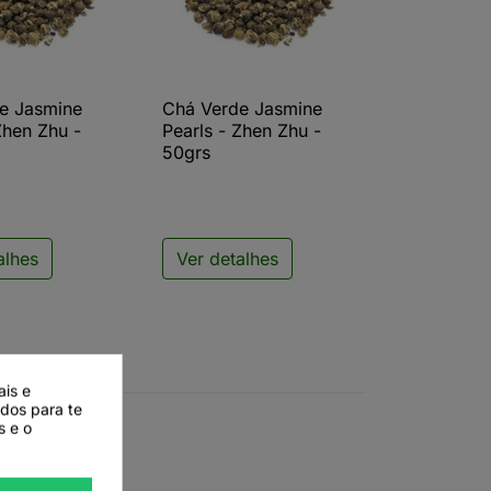
e Jasmine
Chá Verde Jasmine
ista rápida

Vista rápida
Zhen Zhu -
Pearls - Zhen Zhu -
50grs
alhes
Ver detalhes
ais e
ados para te
s e o