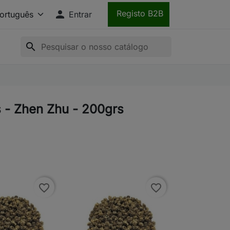

Registo B2B
Entrar
search
 - Zhen Zhu - 200grs
favorite_border
favorite_border