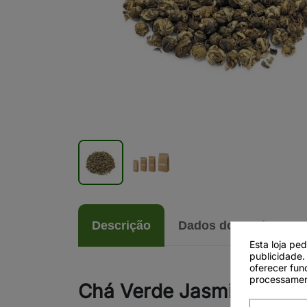
Descrição
Dados do produto
Esta loja pe
publicidade.
oferecer fun
processamen
Chá Verde Jasmine Drag