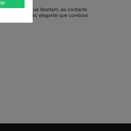
tar
enas pérolas que libertam, ao contacto
m”, é uma infusão elegante que combina