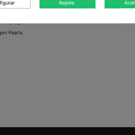
figurar
Rejeite.
Acei
este chá verde premium é artesanalmente enrolado em pequ
o e um sabor delicado. Conhecido como “Pérolas de Jasmi
antes, digestivos e relaxantes.
on Pearls.