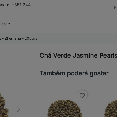
onal):
+351 244
rias
s - Zhen Zhu - 200grs
Chá Verde Jasmine Pearls
Também poderá gostar
favorite_border
Next