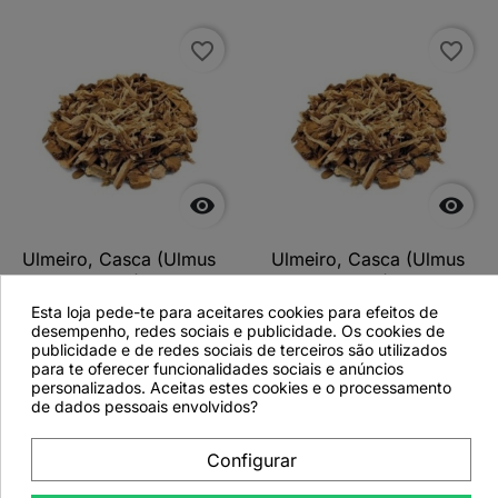
favorite_border
favorite_border


Ulmeiro, Casca (Ulmus
Ulmeiro, Casca (Ulmus
campestris L.) - 1Kg
campestris L.) - 500grs
Esta loja pede-te para aceitares cookies para efeitos de
desempenho, redes sociais e publicidade. Os cookies de
publicidade e de redes sociais de terceiros são utilizados
para te oferecer funcionalidades sociais e anúncios
personalizados. Aceitas estes cookies e o processamento
Ver detalhes
Ver detalhes
de dados pessoais envolvidos?
Configurar
favorite_border