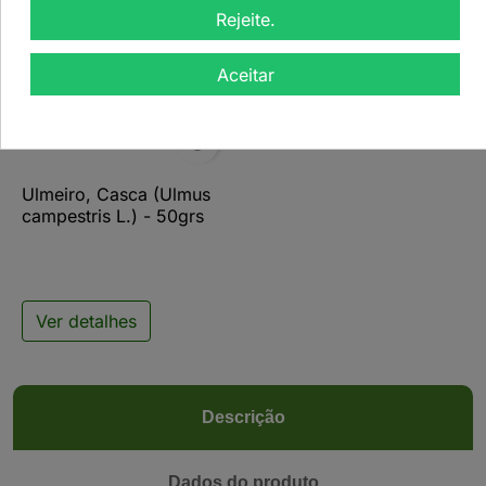
Rejeite.
Aceitar

Ulmeiro, Casca (Ulmus
campestris L.) - 50grs
Ver detalhes
Descrição
Dados do produto