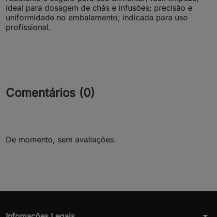
ideal para dosagem de chás e infusões; precisão e
uniformidade no embalamento; indicada para uso
profissional.
Comentários (0)
De momento, sem avaliações.
arrow_drop_down
Infomações Legais