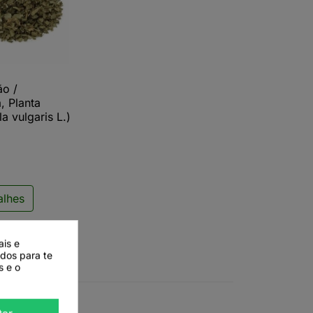
ão /
ista rápida
, Planta
la vulgaris L.)
alhes
ais e
ados para te
s e o