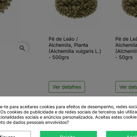
Pé de Leão /
Pé de Le

Vista rápida

V
Alchemila, Planta
Alchemila
search
(Alchemilla vulgaris L.)
(Alchemil
- 500grs
- 50grs
Ver detalhes
Ver det
de-te para aceitares cookies para efeitos de desempenho, redes soci
 Os cookies de publicidade e de redes sociais de terceiros são utiliz
cionalidades sociais e anúncios personalizados. Aceitas estes cookie
to de dados pessoais envolvidos?