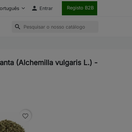

Registo B2B
Entrar
search
anta (Alchemilla vulgaris L.) -
favorite_border