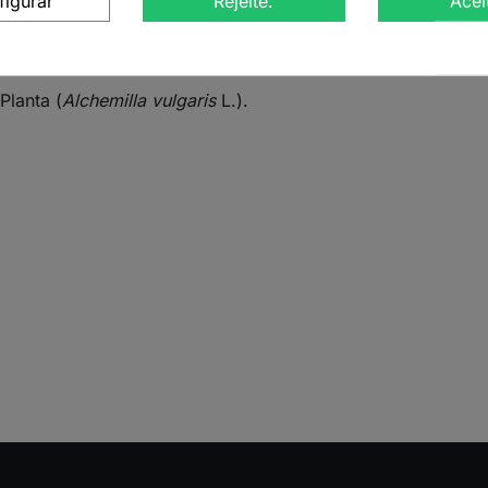
figurar
Rejeite.
Acei
lanta (Alchemilla vulgaris L.)
Planta (
Alchemilla vulgaris
L.).