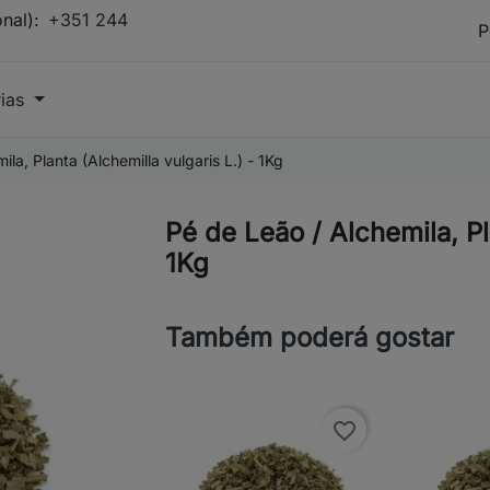
onal):
+351 244
rias
la, Planta (Alchemilla vulgaris L.) - 1Kg
Pé de Leão / Alchemila, Pl
1Kg
Também poderá gostar
favorite_border