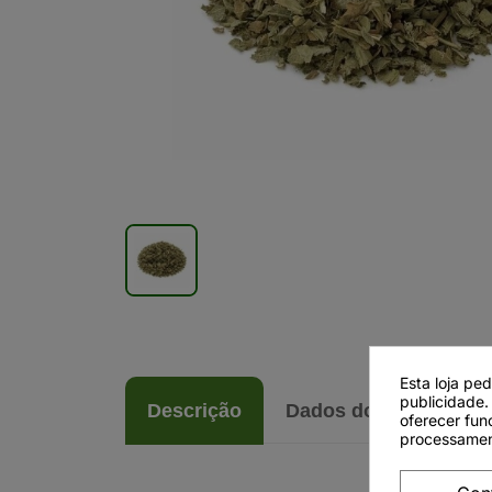
Esta loja pe
publicidade.
Descrição
Dados do produto
oferecer fun
processamen