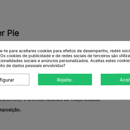
r Pie
 nos sabores tradicionais das sobremesas de inverno. A “W
da amêndoa e da avelã caramelizada, criando uma infusão d
de-te para aceitares cookies para efeitos de desempenho, redes soci
outonal ou natalícia.
 Os cookies de publicidade e de redes sociais de terceiros são utiliz
cionalidades sociais e anúncios personalizados. Aceitas estes cookie
arias
transforma qualquer momento num verdadeiro confort
to de dados pessoais envolvidos?
bebida aromatizada de sobremesa.
figurar
Rejeite.
Acei
asca de roseira brava, pedaços de maçã branca, hibisco,
e caramelo) e aromas naturais de maçã assada.
mposição.