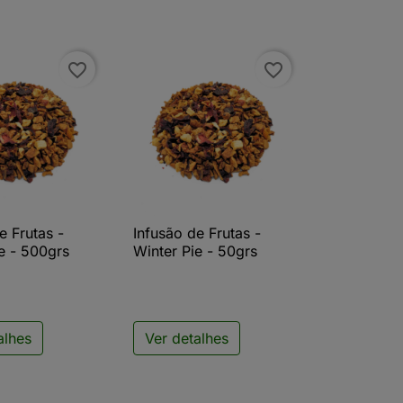
favorite_border
favorite_border
e Frutas -
Infusão de Frutas -
ista rápida

Vista rápida
e - 500grs
Winter Pie - 50grs
alhes
Ver detalhes