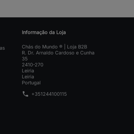
Informação da Loja
Chás do Mundo ® | Loja B2B
as
R. Dr. Arnaldo Cardoso e Cunha
35
2410-270
Leiria
Leiria
Portugal
phone
+351244100115