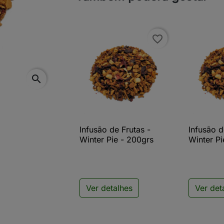
favorite_border
search
Infusão de Frutas -
Infusão d

Vista rápida

V
Winter Pie - 200grs
Winter Pi
Ver detalhes
Ver det