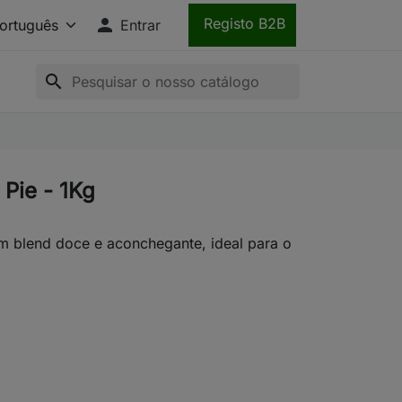

Registo B2B
Entrar
search
 Pie - 1Kg
m blend doce e aconchegante, ideal para o