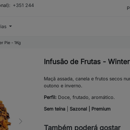
onal):
+351 244
rias
er Pie - 1Kg
Infusão de Frutas - Winter
Maçã assada, canela e frutos secos nu
outono e inverno.
Perfil:
Doce, frutado, aromático.
Sem teína
|
Sazonal | Premium
Next
Também poderá gostar