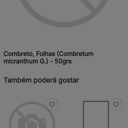
Combreto, Folhas (Combretum
micranthum G.) - 50grs
Também poderá gostar
favorite_border
favorite_border