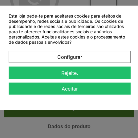
Esta loja pede-te para aceitares cookies para efeitos de


desempenho, redes sociais e publicidade. Os cookies de
publicidade e de redes sociais de terceiros são utilizados
para te oferecer funcionalidades sociais e anúncios
Combreto, Folhas
Etiqueta Personalizada
personalizados. Aceitas estes cookies e o processamento
(Combretum
com Logotipo do
de dados pessoais envolvidos?
micranthum G.) -
Cliente - 103x57mm
500grs
T25
Configurar
Rejeite.
Ver detalhes
Ver detalhes
Aceitar
Descrição
Dados do produto