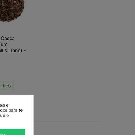
, Casca
ista rápida
ium
llis Linné) -
alhes
ais e
ados para te
s e o