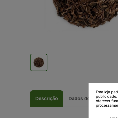
Esta loja pe
publicidade.
Descrição
Dados do produto
oferecer fun
processamen