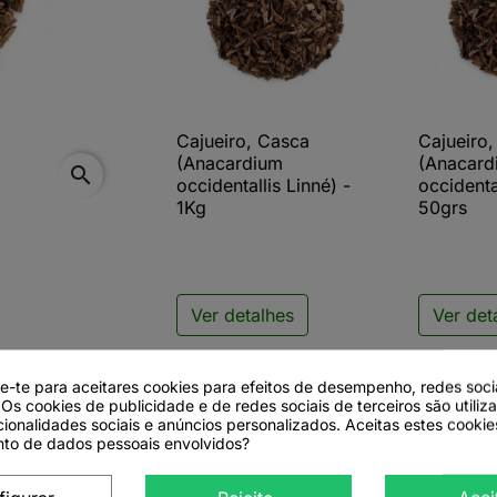
Cajueiro, Casca
Cajueiro

Vista rápida

V
(Anacardium
(Anacard
search
occidentallis Linné) -
occidenta
1Kg
50grs
Ver detalhes
Ver det
de-te para aceitares cookies para efeitos de desempenho, redes soci
 Os cookies de publicidade e de redes sociais de terceiros são utiliz
cionalidades sociais e anúncios personalizados. Aceitas estes cookie
to de dados pessoais envolvidos?