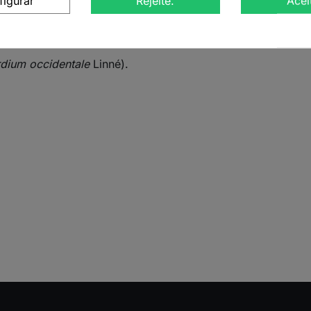
figurar
Rejeite.
Acei
dium occidentale Linné)
dium occidentale
Linné).