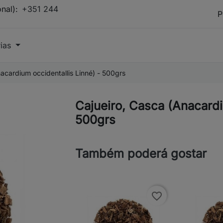
onal):
+351 244
rias
acardium occidentallis Linné) - 500grs
Cajueiro, Casca (Anacardi
500grs
Também poderá gostar
favorite_border