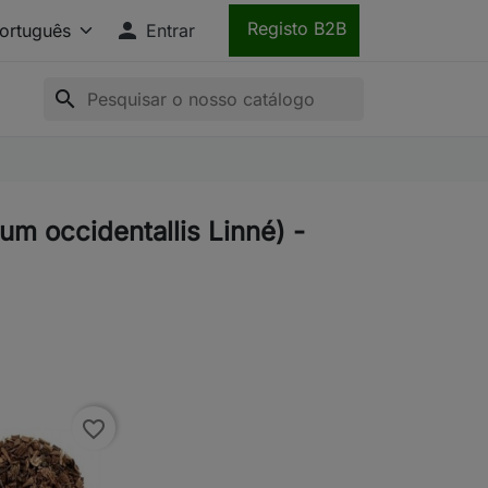

Registo B2B
Entrar
search
um occidentallis Linné) -
favorite_border