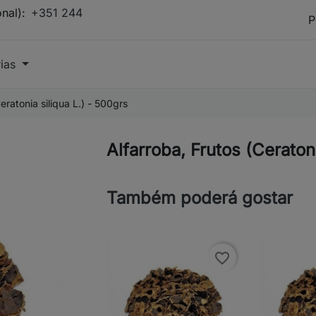
onal):
+351 244
rias
eratonia siliqua L.) - 500grs
Alfarroba, Frutos (Ceratoni
Também poderá gostar
favorite_border