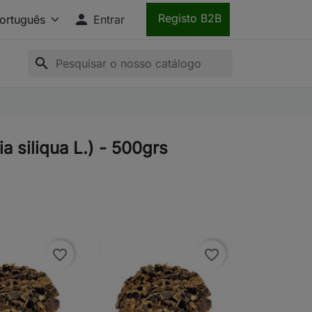

Registo B2B
Entrar
search
a siliqua L.) - 500grs
favorite_border
favorite_border