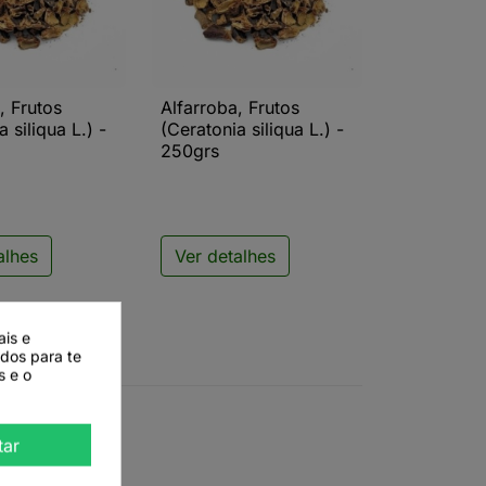
, Frutos
Alfarroba, Frutos
ista rápida

Vista rápida
 siliqua L.) -
(Ceratonia siliqua L.) -
250grs
alhes
Ver detalhes
ais e
ados para te
s e o
tar