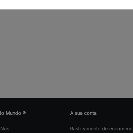
nia siliqua
L.).
do Mundo ®
A sua conta
 Nós
Rastreamento de encomend