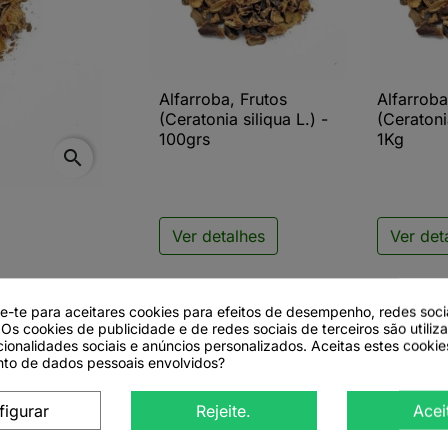
Alfarroba, Frutos
Alfarroba

Vista rápida

V
(Ceratonia siliqua L.) -
(Ceratonia
100grs
1Kg
search
Ver detalhes
Ver det
de-te para aceitares cookies para efeitos de desempenho, redes soci
 Os cookies de publicidade e de redes sociais de terceiros são utiliz
cionalidades sociais e anúncios personalizados. Aceitas estes cookie
to de dados pessoais envolvidos?
figurar
Rejeite.
Acei
ia siliqua L.) - 1Kg