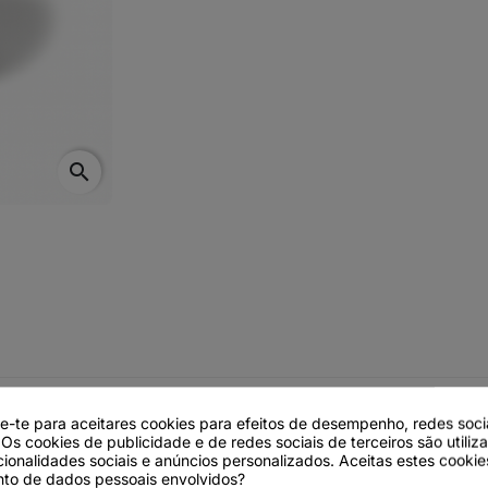
search
de-te para aceitares cookies para efeitos de desempenho, redes soci
 PPLLN Acrílica 1095 – 48mm x 1
 Os cookies de publicidade e de redes sociais de terceiros são utiliz
cionalidades sociais e anúncios personalizados. Aceitas estes cookie
to de dados pessoais envolvidos?