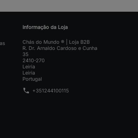
Informação da Loja
Chás do Mundo ® | Loja B2B
as
R. Dr. Arnaldo Cardoso e Cunha
35
2410-270
Leiria
Leiria
Portugal
phone
+351244100115