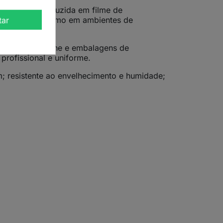
e cartão. Produzida em filme de
nga duração, mesmo em ambientes de
tar
cos, lojas online e embalagens de
profissional e uniforme.
; resistente ao envelhecimento e humidade;