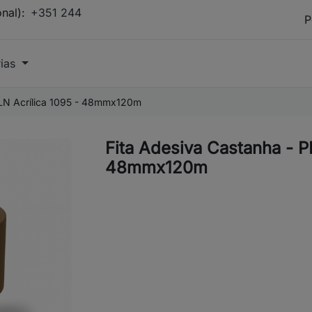
onal):
+351 244
rias
LLN Acrílica 1095 - 48mmx120m
Fita Adesiva Castanha - P
48mmx120m