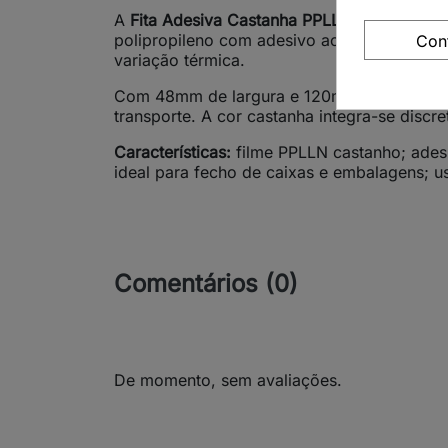
A
Fita Adesiva Castanha PPLLN Acrílica 109
polipropileno com adesivo acrílico de alta
Con
variação térmica.
Com 48mm de largura e 120m de comprimento,
transporte. A cor castanha integra-se disc
Características:
filme PPLLN castanho; ades
ideal para fecho de caixas e embalagens; uso
Comentários (0)
De momento, sem avaliações.