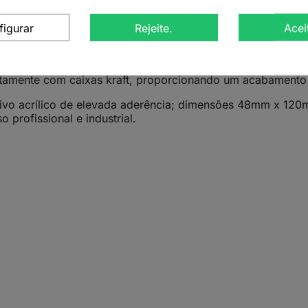
5
é indicada para o fecho seguro de caixas e embalagens d
 aderência, oferece uma colagem firme, resistente e de lo
figurar
Rejeite.
Acei
 é ideal para uso intensivo em armazéns, centros logísti
retamente com caixas kraft, proporcionando um acabamento 
ivo acrílico de elevada aderência; dimensões 48mm x 120m
 profissional e industrial.