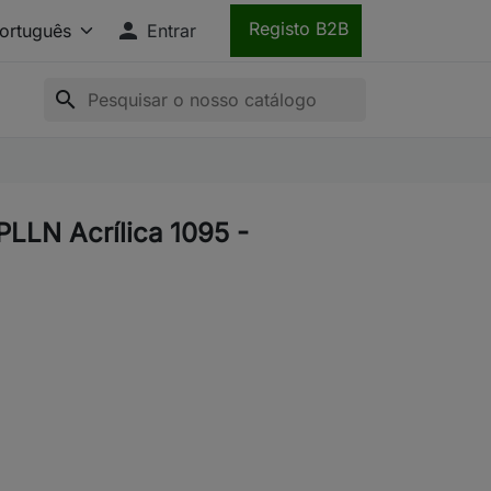

Registo B2B
Entrar
search
PLLN Acrílica 1095 -