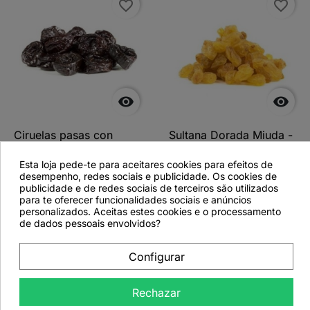
favorite_border
favorite_border


Ciruelas pasas con
Sultana Dorada Miuda -
hueso - 1 kg
1 kg
Esta loja pede-te para aceitares cookies para efeitos de
desempenho, redes sociais e publicidade. Os cookies de
publicidade e de redes sociais de terceiros são utilizados
para te oferecer funcionalidades sociais e anúncios
personalizados. Aceitas estes cookies e o processamento
Ver más detalles
Ver más detalles
de dados pessoais envolvidos?
Configurar
favorite_border
Rechazar