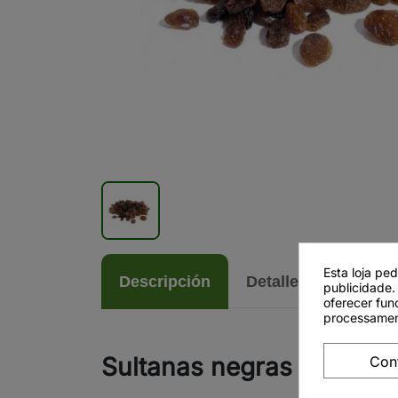
Esta loja pe
Descripción
Detalles del produc
publicidade.
oferecer fun
processamen
Sultanas negras - 1 kg
Con