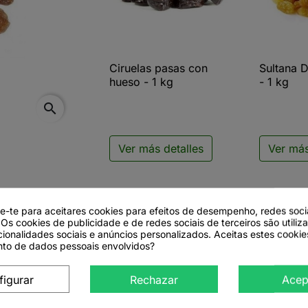
Ciruelas pasas con
Sultana 

Vista rápida

V
hueso - 1 kg
- 1 kg
search
Ver más detalles
Ver más
de-te para aceitares cookies para efeitos de desempenho, redes soci
to
 Os cookies de publicidade e de redes sociais de terceiros são utiliz
cionalidades sociais e anúncios personalizados. Aceitas estes cookie
to de dados pessoais envolvidos?
figurar
Rechazar
Acep