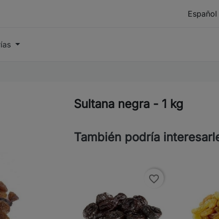
rías
Sultana negra - 1 kg
También podría interesarl
favorite_border