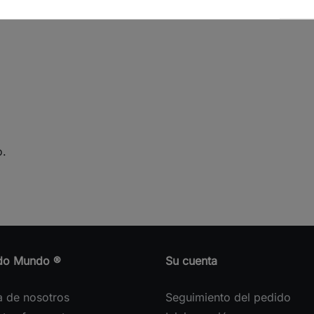
 de girasol.
o.
do Mundo ®
Su cuenta
a de nosotros
Seguimiento del pedido