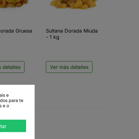
Dorada Gruesa
Sultana Dorada Miuda
ista rápida

Vista rápida
- 1 kg
 detalles
Ver más detalles
ais e
ados para te
s e o
tar