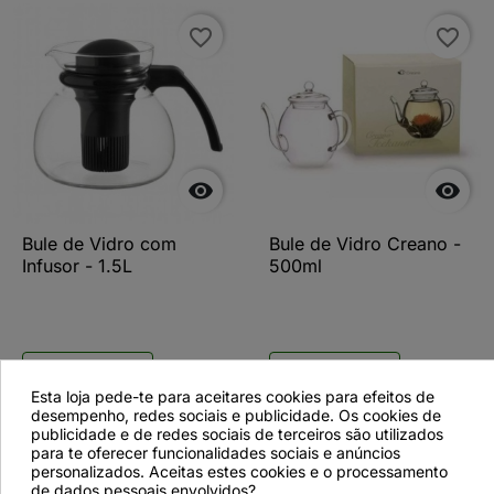
favorite_border
favorite_border


Bule de Vidro com
Bule de Vidro Creano -
Infusor - 1.5L
500ml
Ver detalhes
Ver detalhes
Esta loja pede-te para aceitares cookies para efeitos de
desempenho, redes sociais e publicidade. Os cookies de
publicidade e de redes sociais de terceiros são utilizados
para te oferecer funcionalidades sociais e anúncios
favorite_border
favorite_border
personalizados. Aceitas estes cookies e o processamento
de dados pessoais envolvidos?