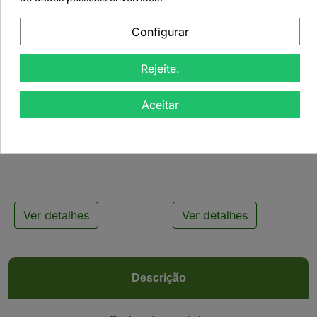
Configurar
Rejeite.


Aceitar
Bule de Vidro Creano
Bule de Vidro Creano
com Infusor - 1500ml
com Infusor Inox -
800ml
Ver detalhes
Ver detalhes
Descrição