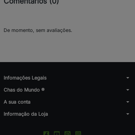
Comentários (0)
De momento, sem avaliações.
arrow_drop_down
Infomações Legais
arrow_drop_down
Chas do Mundo ®
arrow_drop_down
A sua conta
arrow_drop_down
Informação da Loja