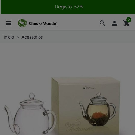
Registo B2B
0
menu
search

shopping_cart
Início
Acessórios