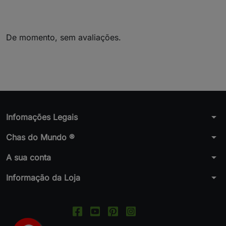
De momento, sem avaliações.
arrow_drop_down
Infomações Legais
arrow_drop_down
Chas do Mundo ®
arrow_drop_down
A sua conta
arrow_drop_down
Informação da Loja