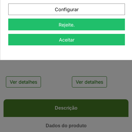
Configurar
Rejeite.


Aceitar
Bule de Vidro Creano
Bule de Vidro Misty
com Infusor - 1500ml
com Infusor Inox -
1100ml
Ver detalhes
Ver detalhes
Descrição
Dados do produto