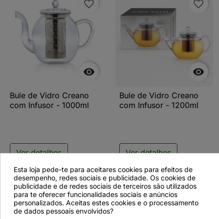
favorite_border
favorite_border


Bule de Vidro Creano
Bule de Vidro Creano
com Infusor - 1000ml
com Infusor - 1200ml
Ver detalhes
Ver detalhes
Esta loja pede-te para aceitares cookies para efeitos de
desempenho, redes sociais e publicidade. Os cookies de
publicidade e de redes sociais de terceiros são utilizados
para te oferecer funcionalidades sociais e anúncios
favorite_border
favorite_border
personalizados. Aceitas estes cookies e o processamento
de dados pessoais envolvidos?