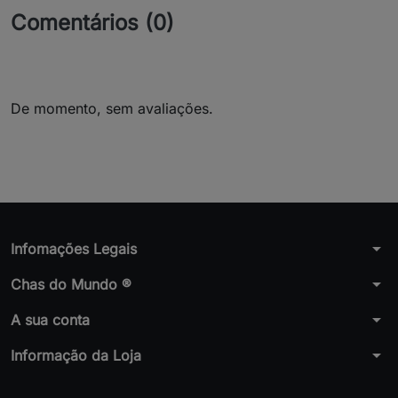
Comentários (0)
De momento, sem avaliações.
arrow_drop_down
Infomações Legais
arrow_drop_down
Chas do Mundo ®
arrow_drop_down
A sua conta
arrow_drop_down
Informação da Loja