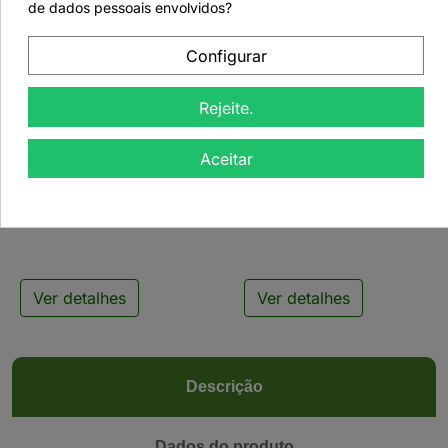
de dados pessoais envolvidos?
Configurar
Rejeite.


Aceitar
Suporte para Escova
Taça de Cerâmica para
Matcha - Matcha Whisk
Matcha - Chawan Akari
Holder White
Pink
Ver detalhes
Ver detalhes
Descrição
Dados do produto