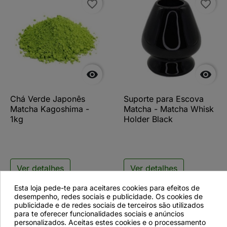
favorite_border
favorite_border


Chá Verde Japonês
Suporte para Escova
Matcha Kagoshima -
Matcha - Matcha Whisk
1kg
Holder Black
Ver detalhes
Ver detalhes
Esta loja pede-te para aceitares cookies para efeitos de
desempenho, redes sociais e publicidade. Os cookies de
publicidade e de redes sociais de terceiros são utilizados
favorite_border
favorite_border
para te oferecer funcionalidades sociais e anúncios
personalizados. Aceitas estes cookies e o processamento