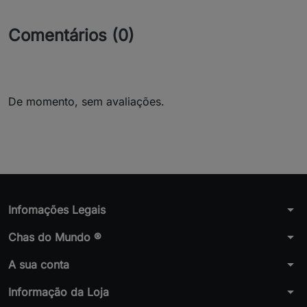
Comentários (0)
De momento, sem avaliações.
arrow_drop_down
Infomações Legais
arrow_drop_down
Chas do Mundo ®
arrow_drop_down
A sua conta
arrow_drop_down
Informação da Loja