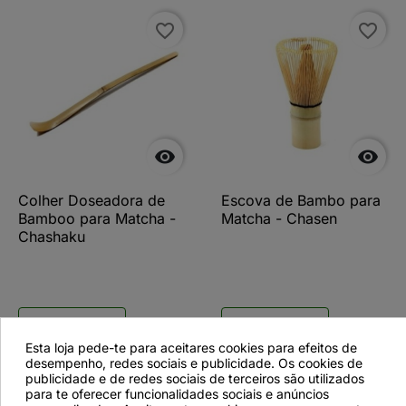
favorite_border
favorite_border


Colher Doseadora de
Escova de Bambo para
Bamboo para Matcha -
Matcha - Chasen
Chashaku
Ver detalhes
Ver detalhes
Esta loja pede-te para aceitares cookies para efeitos de
desempenho, redes sociais e publicidade. Os cookies de
publicidade e de redes sociais de terceiros são utilizados
para te oferecer funcionalidades sociais e anúncios