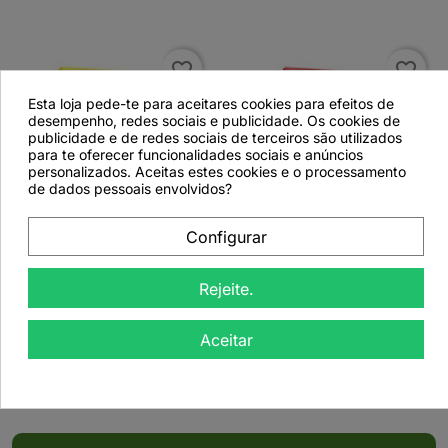
favorite_border
favorite_border
Esta loja pede-te para aceitares cookies para efeitos de
desempenho, redes sociais e publicidade. Os cookies de
publicidade e de redes sociais de terceiros são utilizados
para te oferecer funcionalidades sociais e anúncios
personalizados. Aceitas estes cookies e o processamento
de dados pessoais envolvidos?


Configurar
Hipericão - 10 Saquetas
Pau D'arco - 10
Saquetas
Rejeite.
Aceitar
Ver detalhes
Ver detalhes