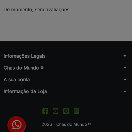
De momento, sem avaliações.
arrow_drop_down
Infomações Legais
arrow_drop_down
Chas do Mundo ®
arrow_drop_down
A sua conta
arrow_drop_down
Informação da Loja
2026 - Chas do Mundo ®