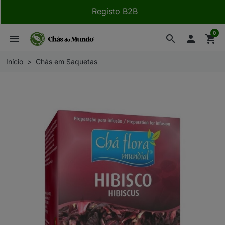
Registo B2B
0
menu
search

shopping_cart
Início
Chás em Saquetas