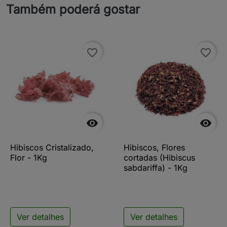
Também poderá gostar
favorite_border
favorite_border


Hibiscos Cristalizado,
Hibiscos, Flores
Flor - 1Kg
cortadas (Hibiscus
sabdariffa) - 1Kg
Ver detalhes
Ver detalhes