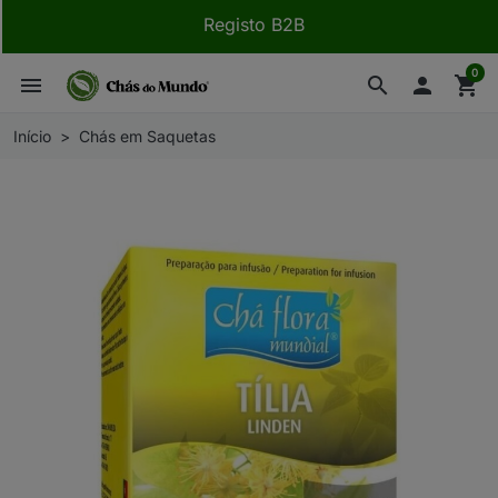
Registo B2B
0
menu
search

shopping_cart
Início
Chás em Saquetas