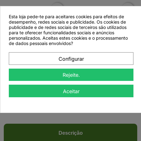
favorite_border
favorite_border
Esta loja pede-te para aceitares cookies para efeitos de
desempenho, redes sociais e publicidade. Os cookies de
publicidade e de redes sociais de terceiros são utilizados
para te oferecer funcionalidades sociais e anúncios
personalizados. Aceitas estes cookies e o processamento
de dados pessoais envolvidos?


Configurar
Quebra Pedra - 10
Sene - 10 Saquetas
Saquetas
Rejeite.
Aceitar
Ver detalhes
Ver detalhes
Descrição