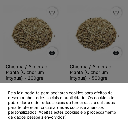
favorite_border
favorite_border


Chicória / Almeirão,
Chicória / Almeirão,
Planta (Cichorium
Planta (Cichorium
intybus) - 200grs
intybus) - 500grs
Esta loja pede-te para aceitares cookies para efeitos de
desempenho, redes sociais e publicidade. Os cookies de
publicidade e de redes sociais de terceiros são utilizados
Ver detalhes
Ver detalhes
para te oferecer funcionalidades sociais e anúncios
personalizados. Aceitas estes cookies e o processamento
de dados pessoais envolvidos?