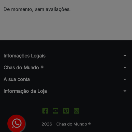
De momento, sem avaliações.
arrow_drop_down
Infomações Legais
arrow_drop_down
Chas do Mundo ®
arrow_drop_down
A sua conta
arrow_drop_down
Informação da Loja
2026 - Chas do Mundo ®