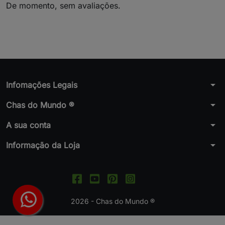
De momento, sem avaliações.
arrow_drop_down
Infomações Legais
arrow_drop_down
Chas do Mundo ®
arrow_drop_down
A sua conta
arrow_drop_down
Informação da Loja
2026 - Chas do Mundo ®