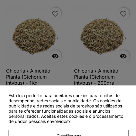
favorite_border
favorite_border


Chicória / Almeirão,
Chicória / Almeirão,
Planta (Cichorium
Planta (Cichorium
intybus) - 1Kg
intybus) - 200grs
Esta loja pede-te para aceitares cookies para efeitos de
desempenho, redes sociais e publicidade. Os cookies de
publicidade e de redes sociais de terceiros são utilizados
para te oferecer funcionalidades sociais e anúncios
Ver detalhes
Ver detalhes
personalizados. Aceitas estes cookies e o processamento
de dados pessoais envolvidos?