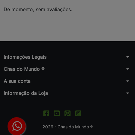
De momento, sem avaliações.
arrow_drop_down
Infomações Legais
arrow_drop_down
Chas do Mundo ®
arrow_drop_down
A sua conta
arrow_drop_down
Informação da Loja
2026 - Chas do Mundo ®