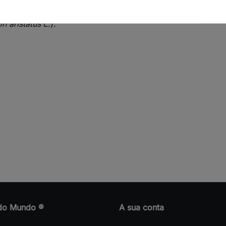
n aristatus
L.).
do Mundo ®
A sua conta