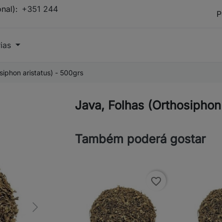
onal):
+351 244
rias
siphon aristatus) - 500grs
Java, Folhas (Orthosiphon 
Também poderá gostar
favorite_border
Next