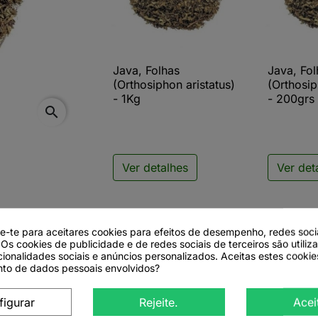
Java, Folhas
Java, Fol

Vista rápida

V
(Orthosiphon aristatus)
(Orthosip
- 1Kg
- 200grs
search
Ver detalhes
Ver det
de-te para aceitares cookies para efeitos de desempenho, redes soci
 Os cookies de publicidade e de redes sociais de terceiros são utiliz
cionalidades sociais e anúncios personalizados. Aceitas estes cookie
to de dados pessoais envolvidos?
 aristatus L.)
figurar
Rejeite.
Acei