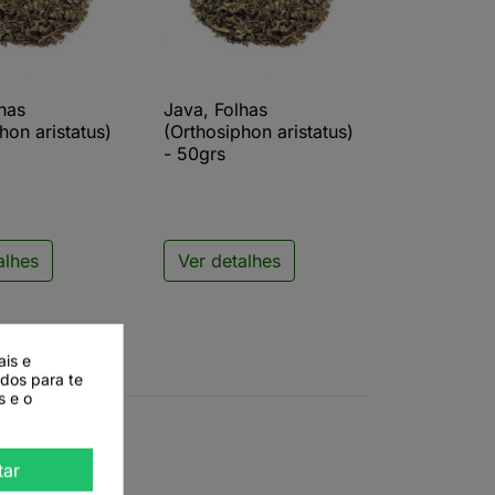
has
Java, Folhas
ista rápida

Vista rápida
hon aristatus)
(Orthosiphon aristatus)
- 50grs
alhes
Ver detalhes
ais e
ados para te
s e o
tar