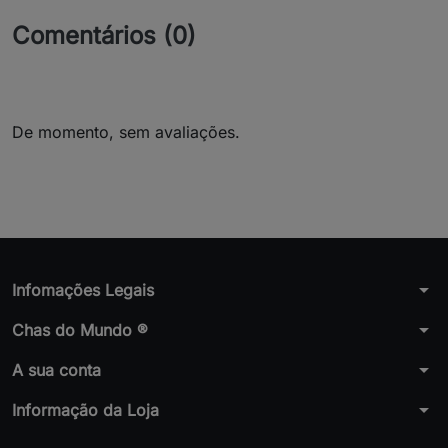
Comentários (0)
De momento, sem avaliações.
arrow_drop_down
Infomações Legais
arrow_drop_down
Chas do Mundo ®
arrow_drop_down
A sua conta
arrow_drop_down
Informação da Loja