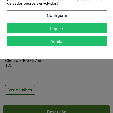
favorite_border
de dados pessoais envolvidos?
Configurar
Rejeite.

Aceitar
Etiqueta Personalizada
com Logotipo do
Cliente - 103x57mm
T25
Ver detalhes
Descrição