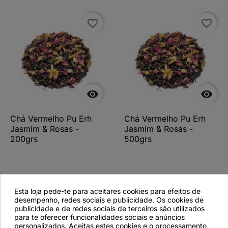
favorite_border
favorite_border


Chá Vermelho Pu Erh
Chá Vermelho Pu Erh
Jasmim & Rosas -
Jasmim & Rosas -
200grs
500grs
Ver detalhes
Ver detalhes
Esta loja pede-te para aceitares cookies para efeitos de
desempenho, redes sociais e publicidade. Os cookies de
publicidade e de redes sociais de terceiros são utilizados
para te oferecer funcionalidades sociais e anúncios
personalizados. Aceitas estes cookies e o processamento