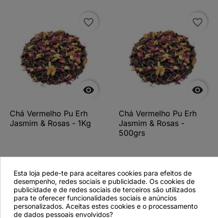
favorite_border
favorite_border


Chá Vermelho Pu Erh
Chá Vermelho Pu Erh
Jasmim & Rosas - 1Kg
Jasmim & Rosas -
500grs
Esta loja pede-te para aceitares cookies para efeitos de
Ver detalhes
Ver detalhes
desempenho, redes sociais e publicidade. Os cookies de
publicidade e de redes sociais de terceiros são utilizados
para te oferecer funcionalidades sociais e anúncios
personalizados. Aceitas estes cookies e o processamento
de dados pessoais envolvidos?