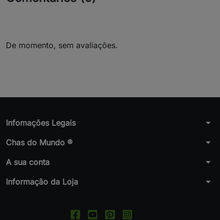
De momento, sem avaliações.
arrow_drop_down
Infomações Legais
arrow_drop_down
Chas do Mundo ®
arrow_drop_down
A sua conta
arrow_drop_down
Informação da Loja